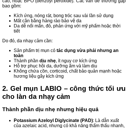
cao, hoặc BPO (benzoyl peroxide). Các vấn đề thường gặp
bao gồm:
Kích ứng, nóng rát, bong tróc sau vài lần sử dụng
Mất cân bằng hàng rào bảo vệ da
Da dễ nổi mẩn, đỏ, phản ứng với mỹ phẩm hoặc thời
tiết
Do đó, da nhạy cảm cần:
Sản phẩm trị mụn có
tác dụng vừa phải nhưng an
toàn
Thành phần
dịu nhẹ
, ít nguy cơ kích ứng
Hỗ trợ phục hồi da, dưỡng ẩm và làm dịu
Không chứa cồn, corticoid, chất bảo quản mạnh hoặc
hương liệu gây kích ứng
2. Gel mụn LABIO – công thức tối ưu
cho làn da nhạy cảm
Thành phần dịu nhẹ nhưng hiệu quả
Potassium Azeloyl Diglycinate (PAD)
: Là dẫn xuất
của azelaic acid, nhưng có khả năng thẩm thấu nhanh,