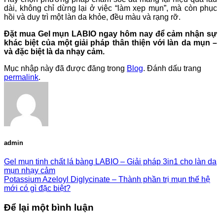
dài, không chỉ dừng lại ở việc “làm xẹp mụn”, mà còn phục
hồi và duy trì một làn da khỏe, đều màu và rạng rỡ.
Đặt mua Gel mụn LABIO ngay hôm nay để cảm nhận sự
khác biệt của một giải pháp thân thiện với làn da mụn –
và đặc biệt là da nhạy cảm.
Mục nhập này đã được đăng trong
Blog
. Đánh dấu trang
permalink
.
admin
Gel mụn tinh chất lá bàng LABIO – Giải pháp 3in1 cho làn da
mụn nhạy cảm
Potassium Azeloyl Diglycinate – Thành phần trị mụn thế hệ
mới có gì đặc biệt?
Để lại một bình luận