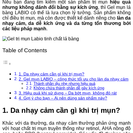
Nếu bạn đang tìm kiếm một sản phẩm trị mụn
hiệu quả
nhưng không đánh đổi bằng sự kích ứng
, thì Gel mụn lá
bàng LABIO có thể là lựa chọn lý tưởng. Sản phẩm không
chỉ điều trị mụn, mà còn được thiết kế dành riêng cho
làn da
nhạy cảm, da dễ kích ứng và da từng tổn thương bởi
các liệu pháp mạnh
.
Table of Contents
1. Da nhạy cảm cần gì khi trị mụn?
2. Gel mụn LABIO – công thức tối ưu cho làn da nhạy cảm
Thành phần dịu nhẹ nhưng hiệu quả
Không chứa thành phần dễ gây kích ứng
3. Hiệu quả khi sử dụng – Da bớt mụn, không đỏ rát
4. Gợi ý cho bạn – Ai nên dùng sản phẩm này?
1. Da nhạy cảm cần gì khi trị mụn?
Khác với da thường, da nhạy cảm thường phản ứng mạnh
với hoạt chất trị mụn truyền thống như retinol, AHA nồng độ