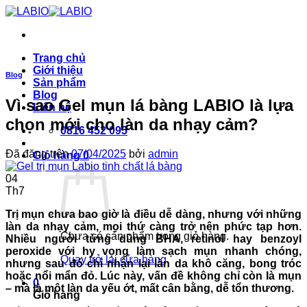
Chuyển
đến
nội
dung
Trang chủ
Giới thiệu
Blog
Sản phẩm
Blog
Vì sao Gel mụn lá bàng LABIO là lựa
Liên hệ
chọn mới cho làn da nhạy cảm?
0816 452 095
Đã đăng trên
07/04/2025
bởi
admin
Giỏ hàng
0
04
Th7
Trị mụn chưa bao giờ là điều dễ dàng, nhưng với những
làn da nhạy cảm, mọi thứ càng trở nên phức tạp hơn.
Chưa có sản phẩm trong giỏ hàng.
Nhiều người từng dùng BHA, retinol hay benzoyl
peroxide với hy vọng làm sạch mụn nhanh chóng,
Quay trở lại cửa hàng
nhưng sau đó chỉ nhận lại làn da khô căng, bong tróc
hoặc nổi mẩn đỏ. Lúc này, vấn đề không chỉ còn là mụn
0
– mà là một làn da yếu ớt, mất cân bằng, dễ tổn thương.
Giỏ hàng