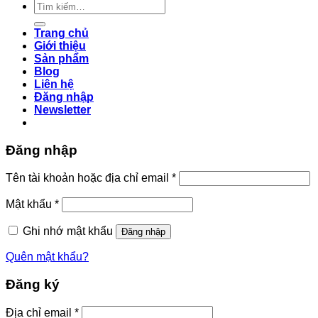
Tìm
85.000
kiếm:
Trang chủ
Giới thiệu
Sản phẩm
Blog
Liên hệ
Đăng nhập
Newsletter
Đăng nhập
Tên tài khoản hoặc địa chỉ email
*
Mật khẩu
*
Ghi nhớ mật khẩu
Đăng nhập
Quên mật khẩu?
Đăng ký
Địa chỉ email
*