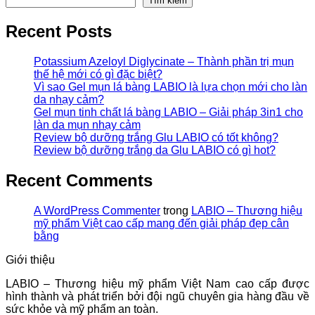
Tìm kiếm
Recent Posts
Potassium Azeloyl Diglycinate – Thành phần trị mụn
thế hệ mới có gì đặc biệt?
Vì sao Gel mụn lá bàng LABIO là lựa chọn mới cho làn
da nhạy cảm?
Gel mụn tinh chất lá bàng LABIO – Giải pháp 3in1 cho
làn da mụn nhạy cảm
Review bộ dưỡng trắng Glu LABIO có tốt không?
Review bộ dưỡng trắng da Glu LABIO có gì hot?
Recent Comments
A WordPress Commenter
trong
LABIO – Thương hiệu
mỹ phẩm Việt cao cấp mang đến giải pháp đẹp cân
bằng
Giới thiệu
LABIO – Thương hiệu mỹ phẩm Việt Nam cao cấp được
hình thành và phát triển bởi đội ngũ chuyên gia hàng đầu về
sức khỏe và mỹ phẩm an toàn.