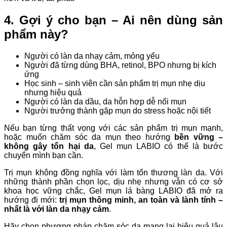
4. Gợi ý cho bạn – Ai nên dùng sản
phẩm này?
Người có làn da nhạy cảm, mỏng yếu
Người đã từng dùng BHA, retinol, BPO nhưng bị kích
ứng
Học sinh – sinh viên cần sản phẩm trị mụn nhẹ dịu
nhưng hiệu quả
Người có làn da dầu, da hỗn hợp dễ nổi mụn
Người trưởng thành gặp mụn do stress hoặc nội tiết
Nếu bạn từng thất vọng với các sản phẩm trị mụn mạnh,
hoặc muốn chăm sóc da mụn theo hướng
bền vững –
không gây tổn hại da
, Gel mụn LABIO có thể là bước
chuyển mình bạn cần.
Trị mụn không đồng nghĩa với làm tổn thương làn da. Với
những thành phần chọn lọc, dịu nhẹ nhưng vẫn có cơ sở
khoa học vững chắc, Gel mụn lá bàng LABIO đã mở ra
hướng đi mới:
trị mụn thông minh, an toàn và lành tính –
nhất là với làn da nhạy cảm
.
Hãy chọn phương pháp chăm sóc da mang lại hiệu quả lâu