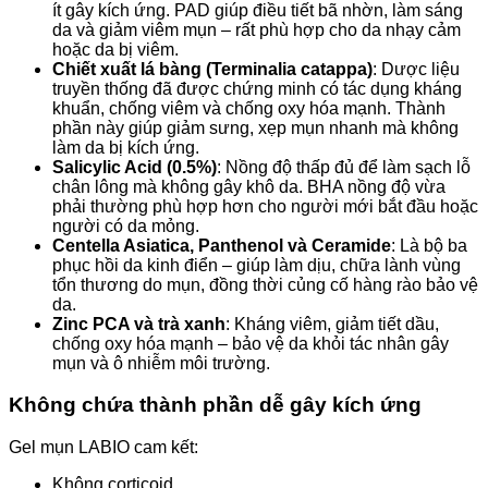
ít gây kích ứng. PAD giúp điều tiết bã nhờn, làm sáng
da và giảm viêm mụn – rất phù hợp cho da nhạy cảm
hoặc da bị viêm.
Chiết xuất lá bàng (Terminalia catappa)
: Dược liệu
truyền thống đã được chứng minh có tác dụng kháng
khuẩn, chống viêm và chống oxy hóa mạnh. Thành
phần này giúp giảm sưng, xẹp mụn nhanh mà không
làm da bị kích ứng.
Salicylic Acid (0.5%)
: Nồng độ thấp đủ để làm sạch lỗ
chân lông mà không gây khô da. BHA nồng độ vừa
phải thường phù hợp hơn cho người mới bắt đầu hoặc
người có da mỏng.
Centella Asiatica, Panthenol và Ceramide
: Là bộ ba
phục hồi da kinh điển – giúp làm dịu, chữa lành vùng
tổn thương do mụn, đồng thời củng cố hàng rào bảo vệ
da.
Zinc PCA và trà xanh
: Kháng viêm, giảm tiết dầu,
chống oxy hóa mạnh – bảo vệ da khỏi tác nhân gây
mụn và ô nhiễm môi trường.
Không chứa thành phần dễ gây kích ứng
Gel mụn LABIO cam kết:
Không corticoid