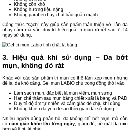
Không cồn khô
Không hương liệu nặng
Không paraben hay chất bảo quản mạnh
Công thức “sạch” này giúp sản phẩm thân thiện với làn da
nhạy cảm mà vẫn duy trì hiệu quả trị mụn rõ rệt sau 7–14
ngày sử dụng.
3. Hiệu quả khi sử dụng – Da bớt
mụn, không đỏ rát
Khác với các sản phẩm trị mụn có thể làm xẹp mụn nhưng
để lại da khô căng, Gel mụn LABIO chú trọng đồng thời vào:
Làm sạch mụn, đặc biệt là mụn viêm, mụn sưng
Hạn chế thâm sau mụn bằng chiết xuất lá bàng và PAD
Duy trì độ ẩm tự nhiên và cảm giác dễ chịu khi dùng
Không khiến da yếu đi sau thời gian dài sử dụng
Nhiều người dùng phản hồi da không chỉ hết mụn, mà còn
có
cảm giác khỏe lên từng ngày
, giảm đỏ, bề mặt da mịn
hơn và ít bị tái phát.