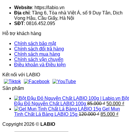
Website
: https://labio.vn
Địa chỉ
: Tầng 6, Tòa nhà Việt Á, số 9 Duy Tân, Dịch
Vọng Hậu, Cầu Giấy, Hà Nội
SĐT
: 0816.452.095
Hỗ trợ khách hàng
Chính sách bảo mật
Chính sách đổi trả hàng
Chính sách mua hàng
Chính sách vận chuyển
Điều khoản và Điều kiện
Kết nối với LABIO
Sản phẩm
Bột
Giá
Giá
Đậu Đỏ Nguyên Chất LABIO 100g
85.000
₫
50.000
₫
gốc
hiệ
Gel Mụn
Giá
là:
Giá
tại
Tinh Chất Lá Bàng LABIO 15g
120.000
₫
85.000
₫
gốc
85.000 ₫.
hiện
là:
Copyright 2026 ©
LABIO
là:
tại
50.
120.000 ₫.
là: